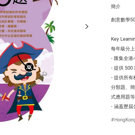
簡介
創意數學50
Key Lea
每年級分上
- 匯集全
- 提供 5
- 提供所
分類題、簡
式應用題等

- 涵蓋歷
HongKon