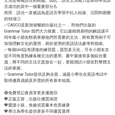
文法是每種語言的精髓。因此，語言文法能力是取得學習語
言成功的其中一個重要部分💪

然而，語法一直被認為是語言學習中比人枯燥、沉悶和困難
的領域🙄

✅CASCO是新加坡暢銷出版社之一， 而他們出版的 
Grammar Tutor 我們大力推薦，它以最精簡易明的解說讓不
同年級小朋友輕易掌握他們所需要的文法，附有實用例子可
加強理解文化的運用，易於使用的英語語法參考和指南。

✅每個Unit設有課後的練習題，題型多元化，可令小朋友在
從不同角度熟練各種文法的運用。書中最後有多個綜合重
溫，將不同的文法主題放在一起，更能測試小朋友對整體文
法的掌握。

✅Grammar Tutor提供足夠全面，涵蓋小學生在英語考試中
取得優異成績及所需的所有基本知識。

🔵免費登記會員享更多優惠🟡

💖正版正貨，出版社優質保證

💖愛護小孩，免被劣質書本危害健康

💖專注為學生提供更多不同優質選擇
