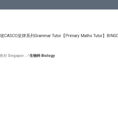
CASCO皇牌系列Grammar Tutor
【Primary Maths Tutor】
BIN
/
👧中學補充練習教材 Singapore Secondary
生物科 Biology