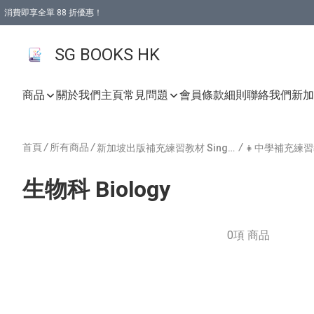
消費即享全單 88 折優惠！
購物滿 HKD 499.00即享免運費優惠！（適用於 本地取貨 )
SG BOOKS HK
商品
關於我們
主頁
常見問題
會員條款細則
聯絡我們
新加坡
首頁
/
所有商品
/
/
新加坡出版補充練習教材 Singapore Publishing
生物科 Biology
0項 商品