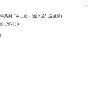
−
學系列「中三級」(綜合筆記及練習)

881787033
g