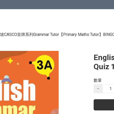
CASCO皇牌系列Grammar Tutor
【Primary Maths Tutor】
BIN
Engli
Quiz 
數量
−