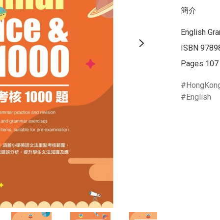
簡介
English Gr
ISBN 9789
Pages 107
HongKon
English