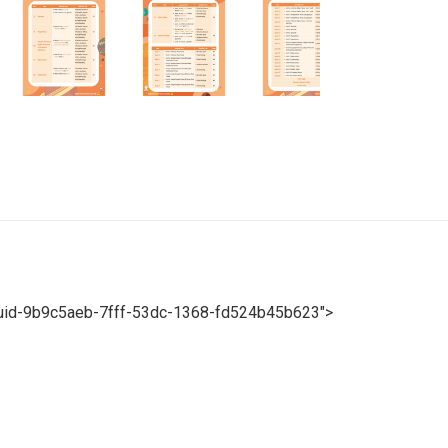
l-guid-9b9c5aeb-7fff-53dc-1368-fd524b45b623">