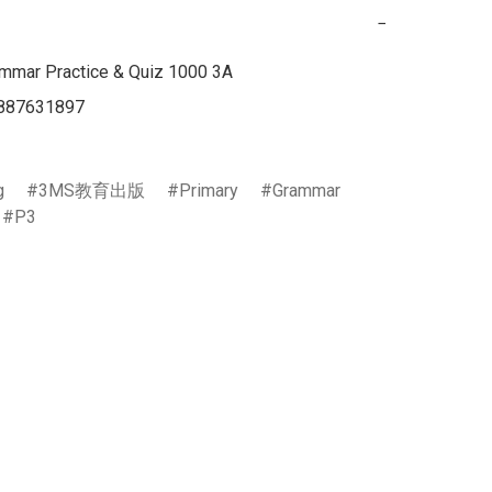
−
ammar Practice & Quiz 1000 3A

887631897

g
3MS教育出版
Primary
Grammar
P3