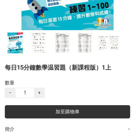
每日15分鐘數學温習題（新課程版）1上
數量
−
+
加至購物車
簡介
−