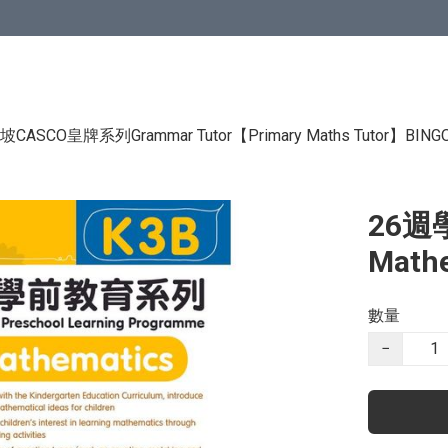
CASCO皇牌系列Grammar Tutor
【Primary Maths Tutor】
BIN
26週
Math
數量
−