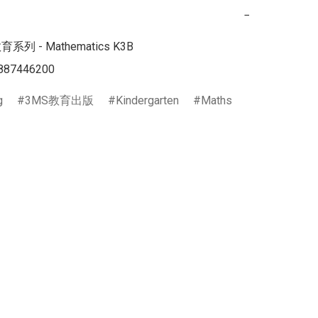
−
列 - Mathematics K3B

887446200
g
3MS教育出版
Kindergarten
Maths