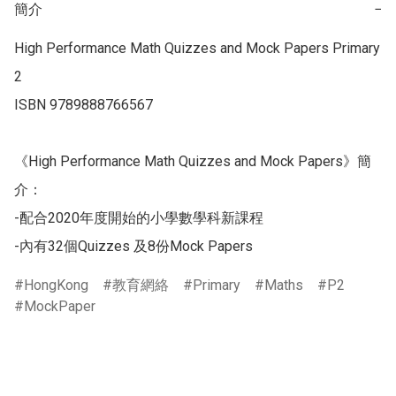
簡介
−
High Performance Math Quizzes and Mock Papers Primary 
2

ISBN 9789888766567

《High Performance Math Quizzes and Mock Papers》簡
介：

-配合2020年度開始的小學數學科新課程

-內有32個Quizzes 及8份Mock Papers
HongKong
教育網絡
Primary
Maths
P2
MockPaper