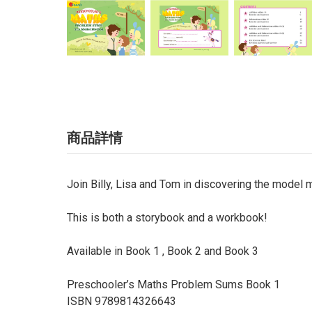
商品詳情
Join Billy, Lisa and Tom in discovering the model m
This is both a storybook and a workbook!
Available in Book 1 , Book 2 and Book 3
Preschooler’s Maths Problem Sums Book 1
ISBN 9789814326643