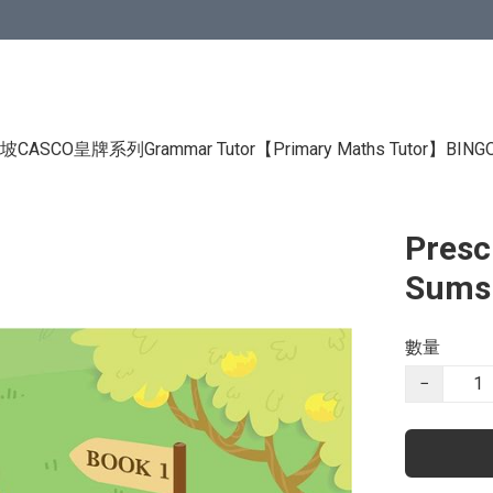
CASCO皇牌系列Grammar Tutor
【Primary Maths Tutor】
BIN
Presc
Sums
數量
−