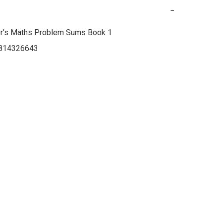
−
r’s Maths Problem Sums Book 1

814326643