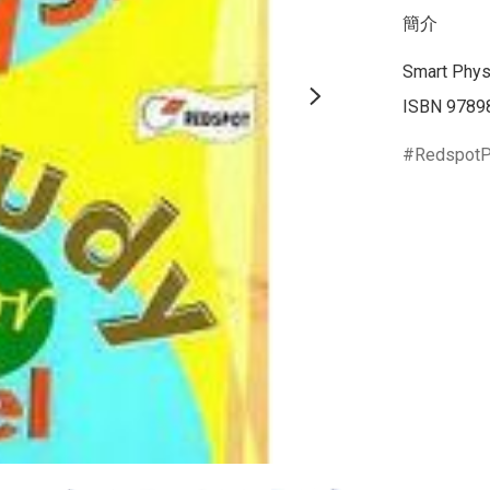
簡介
Smart Physi
ISBN 9789
RedspotP