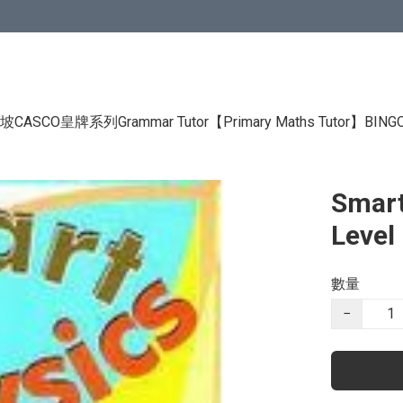
CASCO皇牌系列Grammar Tutor
【Primary Maths Tutor】
BIN
Smart
Level
數量
−