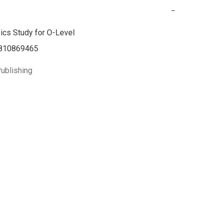
−
cs Study for O-Level

810869465
ublishing